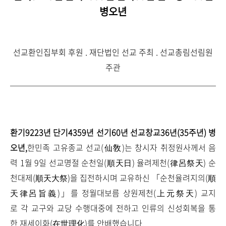
병오년
선교환인집부회 후원 . 재단법인 선교 주최 . 선교총림선림원
주관
환기9223년 단기4359년 선기60년 선교창교36년(35주년) 병
오년,
한민족 고유종교 선교(仙敎)는 창시자 취정원사께서 음
력 1월 9일 선교명절 순천일(順天日) 율려제천(律呂祭天) 순
천대제(順天大祭)을 집전하시며 교유하신 「순천율려지의(順
天律呂旨義)」를 정월대보름 상원제천(上元祭天) 교지
로 각 교구와 교당 수행대중에 전하고 인류의 신성회복을 통
한 재세이화(在世理化)를 안배했습니다.