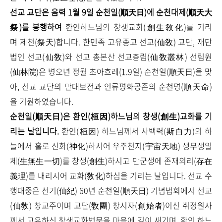
선교 교단은 음력 1월 9일 순천일(順天日)에 순천대제(順天大
祭)를 봉행하여
환인하느님의 창생교화(創生敎化)를 기리
며 제천(祭天)합니다. 한민족 고유종교 선교(仙敎) 교단, 재단
법인 선교(仙敎)와 선교 총본산 선교총림(仙敎叢林) 선림원
(仙林院)은 병오년 정월 초아흐레(1.9일) 순천일(順天日)을 맞
아, 선교 교단의 만대보전과 인류평화공존의 순천명(順天命)
을 기원하였습니다.
순천일(順天日)은 환인(桓因)하느님의 창생(創生)교화를 기
리는 날입니다.
환인(桓因) 하느님께서 사백력(斯白力)의 하
늘에서 홀로 신화(神化)하시어 우주천지(宇宙天地) 생무생일
체(生無生一切)를 창생(創生)하시고 만군생에 존재의리(存在
義理)를 내리시어 교화(敎化)하심을 기리는 날입니다. 선교 수
행대중은 선기(仙紀) 60년 순천일(順天日) 기념법회에서 선교
(仙敎) 창교주이며 교단(敎團) 창시자(創始者)이신 취정원사
께서 교유하신 창생교화법문을 마음에 깊이 새기며, 환인 하느