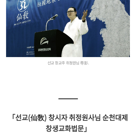
선교 창교주 취정원님 尊影.
「선교(仙敎) 창시자 취정원사님 순천대제
창생교화법문」