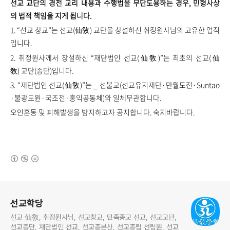
선교 교단의 경전 교리 내용과 수행법을 무단도용하는 경우, 민형사상
의 법적 책임을 지게 됩니다.
1. “선교 창교”는 선교(仙敎) 교단을 창설하신 취정원사님의 고유한 업적
입니다.
2. 취정원사께서 창설하신 “재단법인 선교(仙敎)”는 최초의 선교(仙
敎) 교단(종단)입니다.
3. “재단법인 선교(仙敎)”는 _ 선불교(선교유지재단·만월도전·Suntao
·불광도원·국조전·홍익공동체)와 일체무관합니다.
오인혼동 및 피해발생을 방지하고자 공지합니다. ​​​​숙지바랍니다.
(새창열림)
로그 정보
선교학당
선교 仙敎, 취정원사님, 선교창교, 민족종교 선교, 선교교단,
선교종단, 재단법인 선교, 선교총본산, 선교총림 선림원, 선교