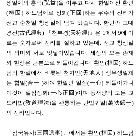
생일체의 홍익(弘益)을 이루고 다시 한알이신 환인
(桓因) 하느님께로 정회(正回)하는 우주의 진리가
선교 순천일 창생절에 담겨 있습니다. 한민족 고대
경전(古代經典) 『천부경(天符經)』은 1에서 9에 이
르는 숫자로써 진리를 설하고 있는데, 선교 창생절
의 의미와 서로 맞닿아있습니다. 세상의 모든 존재
와 현상은 근본으로 되돌아갑니다. 환인(桓因) 하느
님의 한알에서 비롯된 천지인(天地人) 생무생일체
는 합일(合一 )하여 한알인 일심(一心) 되돌아가니
이것이 일심정회(一心正回)이며 동서양의 모든 교
도리법(敎道理法)을 관통하는 만법귀일(萬法歸一)
의 진리입니다.
『삼국유사(三國遺事)』에서는 환인(桓因) 하느님