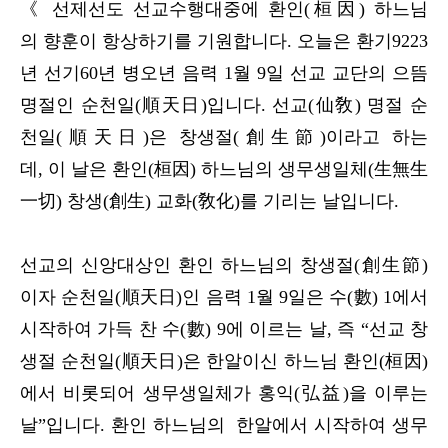
《 선제선도 선교수행대중에 환인(桓因) 하느님
의 향훈이 항상하기를 기원합니다. 오늘은 환기9223
년 선기60년 병오년 음력 1월 9일 선교 교단의 으뜸
명절인 순천일(順天日)입니다. 선교(仙敎) 명절 순
천일(順天日)은 창생절(創生節)이라고 하는
데, 이 날은 환인(桓因) 하느님의 생무생일체(生無生
一切) 창생(創生) 교화(敎化)를 기리는 날입니다.
선교의 신앙대상인 환인 하느님의 창생절(創生節)
이자 순천일(順天日)인 음력 1월 9일은 수(數) 1에서
시작하여 가득 찬 수(數) 9에 이르는 날, 즉 “선교 창
생절 순천일(順天日)은 한알이신 하느님 환인(桓因)
에서 비롯되어 생무생일체가 홍익(弘益)을 이루는
날”입니다. 환인 하느님의 한알에서 시작하여 생무