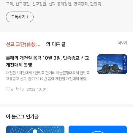
교리, 선교경전, 선교강원, 선학 공개강연, 민족강좌, 한민족고
유종교 선교, 한국의 선교
구독하기
더보기
선교 교단(仙敎敎團)/선교종단 재단법인 선교(仙敎)
의 다른 글
본래의 개천절 음력 10월 3일, 민족종교 선교
개천대제 봉행
글 내용
개천절 / 개천대제 / 한민족 한겨레 하늘문명대축제 한민족
고유종교 선교, 환기9219년 음력 개천절 개천대제 봉행
선교 창시자 취정원사, 개천절에 한민족의 창세기를 기리
6
0
2022. 10. 31.
며 한민족 신성문화 법문 민족종교 선교(仙敎) 교단은 20
22년 음력 개천절을 맞아 한민족의 창세기를 기념하는 한
국의 기원절 기념행사를 봉행하고, 선교 창시자 취정원사
의 선교개천을 천명, 한민족 개천의 역사를 기리었습니다.
선교 창교주 취정원사께서는 “개천대제(開天大祭)”는 홍
이 블로그 인기글
익인간 재세이화를 실현하는 하늘문명대축제로 거듭나
“개천(開天)이라는 한민족의 신성문화”를 전 세계인과 공
유해야 한다고 교유하여 주셨습니다. ※ 음력 개천절, 선교