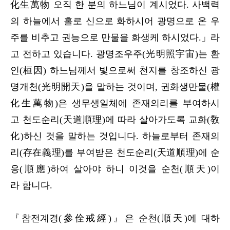
化生萬物 오직 한 분의 하느님이 계시었다. 사백력
의 하늘에서 홀로 신으로 화하시어 광명으로 온 우
주를 비추고 권능으로 만물을 화생케 하시었다.」라
고 전하고 있습니다. 광명조우주(光明照宇宙)는 환
인(桓因) 하느님께서 빛으로써 천지를 창조하신 광
명개천(光明開天)을 말하는 것이며, 권화생만물(權
化生萬物)은 생무생일체에 존재의리를 부여하시
고 천도순리(天道順理)에 따라 살아가도록 교화(敎
化)하신 것을 말하는 것입니다. 하늘로부터 존재의
리(存在義理)를 부여받은 천도순리(天道順理)에 순
응(順應)하여 살아야 하니 이것을 순천(順天)이
라 합니다.
『참전계경(參佺戒經)』은 순천(順天)에 대하