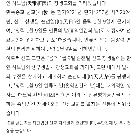
인 하느님(天帝桓因)의 창생교화를 기려왔습니다.
민족종교 선교(仙敎)는 환기9221년 단기4357년 서기2024
년, 선교 창생절 순천일(順天日)인 음력 1월 9일에 근거하
여, “양력 1월 9일을 인류의 날(홍익인간의 날)로 제정하여 선
교종헌에 입제하고 반포”하였습니다. 인류의 날은 음양력 변
환의 편리를 위하여 양력 1월 9일로 정하였습니다.
이로써 선교 교단은 *음력 1월 9일 순천일 선교 창생절에는 환
인 하느님의 생무생일체 창생교화를 기리며, 교단 내에서 일체
의 부정을 삼가하고 재계하여 순천대제(順天大祭)를 봉행하
고, *양력 1월 9일 인류의 날(홍익인간의 날)에는 대외적인 행
사로, 하느님 환인(桓因)의 향훈 아래 온 인류평화공존을 안배
하는 홍익인간 재세이화의 신성교화를 펼치는 전통이 세워졌
습니다.
※본 콘텐츠는 재단법인 선교 저작권과 관련합니다. 무단전재 및 복사편
집을 금합니다.