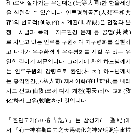
和)로써 살아가는 무등대동(無等大同)한 한울세상
을 실현할 수 있습니다. 인류평화공존(人類平和共
存)의 선교적(仙敎的) 세계관(世界觀)은 전쟁과 분
쟁 · 차별과 폭력 · 지구환경 문제 등 공멸(共滅)
로 치닫고 있는 인류를 구원하여 지구평화를 실현하
고 나아가 우주환경과 우주평화를 지킬 수 있는 유
일한 길이기 때문입니다. 그러기에 환인 하느님께서
는 인류구원의 강령으로 환인(桓因) 하느님께서
는 홍익인간(弘益人間) 재세이화(在世理化)를 내리
시고 선교(仙敎)로써 다시 개천(開天)하여 교화(敎
化)하라 교유(敎喩)하신 것입니다.
『환단고기(桓檀古記)』는 삼성기(三聖紀)에
서 「有一神在斯白力之天爲獨化之神光明照宇宙權