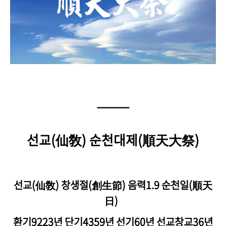
선교(仙敎) 순천대제(順天大祭)
선교(仙敎) 창생절(創生節) 음력1.9 순천일(順天
日)
환기9223년 단기4359년 선기60년 선교창교36년