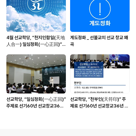
개천대제 / 언론보도 인터뷰365 민족종교 선교(仙敎), 환
기 9219년 음력 개천절 맞아 개천..
4월 선교학당, “천지인합일(天地
계도정화 _ 선불교의 선교 창교 왜
人合一) 일심정회(一心正回)”
곡
교리강좌 교무교육
선교학당, “일심정회(一心正回)”
선교학당, “천부인(天符印)” 주
주제로 선기60년 선교창교36년
제로 선기60년 선교창교36년 2
3월 교리강좌 - 교무 교육
월 교리강좌 - 교무 교육