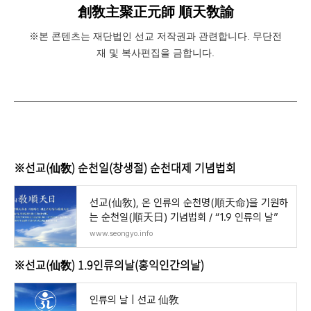
創敎主聚正元師 順天敎諭
※본 콘텐츠는 재단법인 선교 저작권과 관련합니다. 무단전
재 및 복사편집을 금합니다.
※선교(仙敎) 순천일(창생절) 순천대제 기념법회
선교(仙敎), 온 인류의 순천명(順天命)을 기원하
는 순천일(順天日) 기념법회 / “1.9 인류의 날”
www.seongyo.info
※선교(仙敎) 1.9인류의날(홍익인간의날
)
인류의 날 | 선교 仙敎