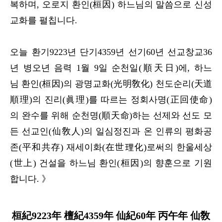
복하며, 오로지 환인(桓因) 하느님의 말씀으로 신성
교화를 펼칩니다.
오늘 환기9223년 단기4359년 선기60년 선교창교36
년 병오년 음력 1월 9일 순천일(順天日)에, 하느
님 환인(桓因)의 광명교화(光明敎化) 천도순리(天道
順理)의 진리(眞理)를 따르는 정회사명(正回使命)
의 완수를 위해 순천명(順天命)하는 선제와 선도 모
든 선교인(仙敎人)의 일심정진과 온 인류의 평화공
존(平和共存) 재세이화(在世理化)로써의 한울세상
(世上) 건설을 하느님 환인(桓因)의 향훈으로 기원
합니다. 》
桓紀9223年 檀紀4359年 仙紀60年 丙午年 仙敎