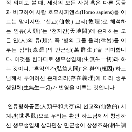
적 의미로 볼 때, 세상의 모든 사람 혹은 다른 동물
과 비교하여 사람 호모사피엔스(Homo sapiens)를 이
르는 말이지만, ‘선교(仙敎) 교리(敎理)로 해석하
는 인류(人類)’는 ‘천지간(天地間)에 존재하는 모
든 인(人)의 류(類)’, 즉 ‘빛의 그물 율려(律呂)를 이
루는 삼라(森羅)의 만군생(萬群生)’을 의미합니
다. 이것을 한마디로 생무생일체(生無生一切)라 하
는 것이니, “홍익인간(弘益人間)”은 환인(桓因) 하느
님께서 부여하신 존재의리(存在義理)에 따라 생무
생일체(生無生一切)가 번영을 이루는 것입니다.
인류평화공존(人類平和共存)의 선교적(仙敎的) 세
계관(世界觀)으로 우리는 환인 하느님께서 창생하
신 생무생일체 삼라만상 만군생이 상생조화(相生調