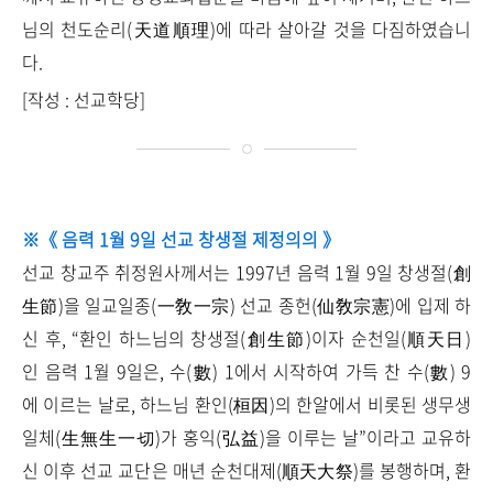
님의 천도순리(天道順理)에 따라 살아갈 것을 다짐하였습니
다.
[작성 : 선교학당]
※《 음력 1월 9일 선교 창생절 제정의의 》
선교 창교주 취정원사께서는 1997년 음력 1월 9일 창생절(創
生節)을 일교일종(一敎一宗) 선교 종헌(仙敎宗憲)에 입제 하
신 후, “환인 하느님의 창생절(創生節)이자 순천일(順天日)
인 음력 1월 9일은, 수(數) 1에서 시작하여 가득 찬 수(數) 9
에 이르는 날로, 하느님 환인(桓因)의 한알에서 비롯된 생무생
일체(生無生一切)가 홍익(弘益)을 이루는 날”이라고 교유하
신 이후 선교 교단은 매년 순천대제(順天大祭)를 봉행하며, 환