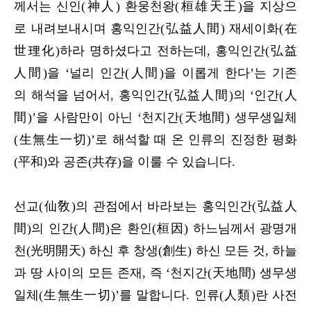
께서는 신인(神人) 환웅천왕(桓雄天王)을 지상으
로 내려보내시며 홍익인간(弘益人間) 재세이화(在
世理化)하라 명하셨다고 전하는데, 홍익인간(弘益
人間)을 ‘널리 인간(人間)을 이롭게 한다’는 기존
의 해석을 넘어서, 홍익인간(弘益人間)의 ‘인간(人
間)’을 사람만이 아닌 ‘천지간(天地間) 생무생일체
(生無生一切)’로 해석할 때 온 인류의 진정한 평화
(平和)와 공존(共存)을 이룰 수 있습니다.
선교(仙敎)의 관점에서 바라보는 홍익인간(弘益人
間)의 인간(人間)은 환인(桓因) 하느님께서 광명개
천(光明開天) 하신 후 창생(創生) 하신 모든 것, 하늘
과 땅 사이의 모든 존재, 즉 ‘천지간(天地間) 생무생
일체(生無生一切)’를 말합니다. 인류(人類)란 사전