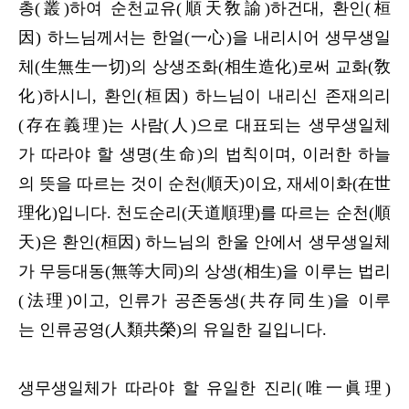
총(叢)하여 순천교유(順天敎諭)하건대, 환인(桓
因) 하느님께서는 한얼(一心)을 내리시어 생무생일
체(生無生一切)의 상생조화(相生造化)로써 교화(敎
化)하시니, 환인(桓因) 하느님이 내리신 존재의리
(存在義理)는 사람(人)으로 대표되는 생무생일체
가 따라야 할 생명(生命)의 법칙이며, 이러한 하늘
의 뜻을 따르는 것이 순천(順天)이요, 재세이화(在世
理化)입니다. 천도순리(天道順理)를 따르는 순천(順
天)은 환인(桓因) 하느님의 한울 안에서 생무생일체
가 무등대동(無等大同)의 상생(相生)을 이루는 법리
(法理)이고, 인류가 공존동생(共存同生)을 이루
는 인류공영(人類共榮)의 유일한 길입니다.
생무생일체가 따라야 할 유일한 진리(唯一眞理)