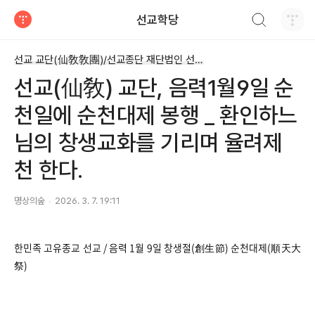
검색하기
선교학당
티스토리
선교 교단(仙敎敎團)/선교종단 재단법인 선교(仙敎)
선교(仙敎) 교단, 음력1월9일 순
천일에 순천대제 봉행 _ 환인하느
님의 창생교화를 기리며 율려제
천 한다.
명상의숲
2026. 3. 7. 19:11
한민족 고유종교 선교 / 음력 1월 9일 창생절(創生節) 순천대제(順天大
祭)